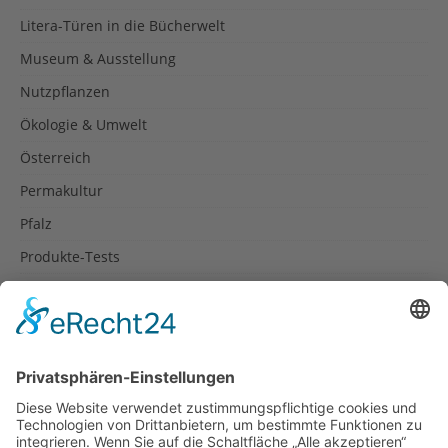
Litera-Türen in die Bücherwelt
Museum & Ausstellung
Nutzpflanzen
Ökologie & Umwelt
Österreich
Permakultur
Pfalz
Produkte-Tests
Reisetipps
Rezepte
Schweiz
Spanien
Südtirol