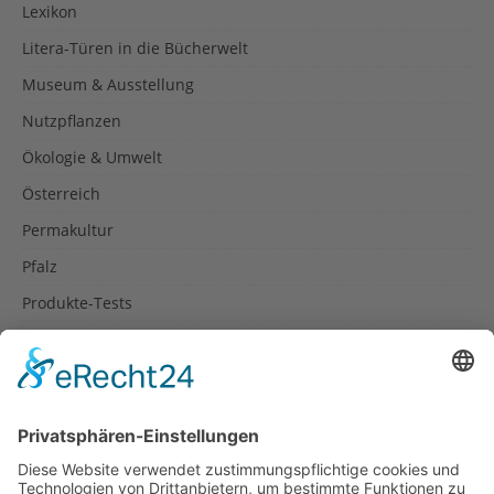
Lexikon
Litera-Türen in die Bücherwelt
Museum & Ausstellung
Nutzpflanzen
Ökologie & Umwelt
Österreich
Permakultur
Pfalz
Produkte-Tests
Reisetipps
Rezepte
Schweiz
Spanien
Südtirol