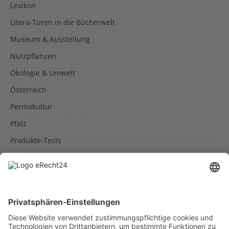
Lexikon
Litera-Türen in die Bücherwelt
Museum & Ausstellung
Nutzpflanzen
Ökologie & Umwelt
Österreich
Permakultur
Pfalz
Produkte-Tests
Reisetipps
Rezepte
Schweiz
Spanien
Südtirol