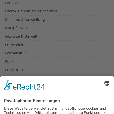
Lexikon
Litera-Türen in die Bücherwelt
Museum & Ausstellung
Nutzpflanzen
Ökologie & Umwelt
Österreich
Permakultur
Pfalz
Produkte-Tests
Reisetipps
Rezepte
Schweiz
Spanien
Südtirol