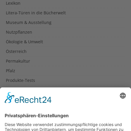
Lexikon
Litera-Türen in die Bücherwelt
Museum & Ausstellung
Nutzpflanzen
Ökologie & Umwelt
Österreich
Permakultur
Pfalz
Produkte-Tests
Reisetipps
Rezepte
Schweiz
Spanien
Südtirol