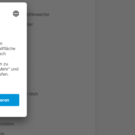
ndheit
nnspiele & Wettbewerbe
rze und Kräuter
britannien
wasser
n-Reich
en
n
erte & Co.
arisch um die Welt
r
t
sitäten
kon