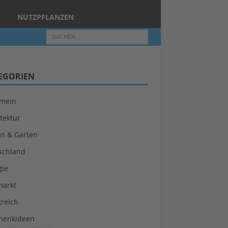
NUTZPFLANZEN
EGORIEN
emein
tektur
on & Garten
schland
gie
markt
kreich
henkideen