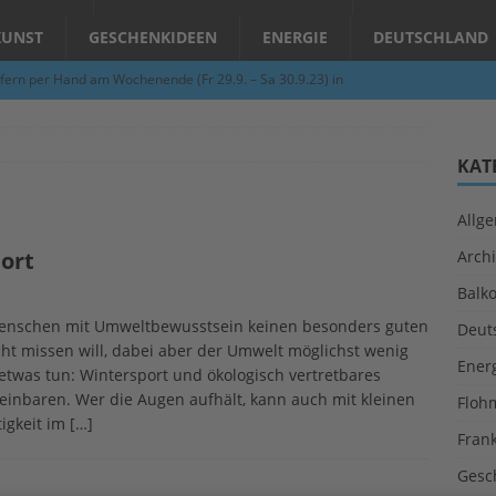
KUNST
GESCHENKIDEEN
ENERGIE
DEUTSCHLAND
fern per Hand am Wochenende (Fr 29.9. – Sa 30.9.23) in
N
Abend – Schnupperkurse an der Töpferscheibe in Schifferstadt
KAT
Allg
ie gelingt eine zukunftsfähige Landwirtschaft?
ALLGEMEIN
ort
Archi
per Hand am Abend in Limburgerhof
ALLGEMEIN
Balk
für Erdbebenhilfe in Syrien und der Türkei
ALLGEMEIN
Menschen mit Umweltbewusstsein keinen besonders guten
Deut
 (Herbstgrasmilben, Erntemilben) sind unterwegs: Das große
ht missen will, dabei aber der Umwelt möglichst wenig
Ener
etwas tun: Wintersport und ökologisch vertretbares
GESUNDHEIT
inbaren. Wer die Augen aufhält, kann auch mit kleinen
Floh
igkeit im
[…]
Fran
Gesc