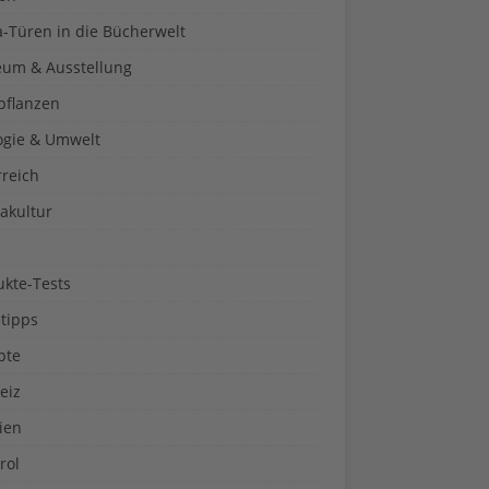
a-Türen in die Bücherwelt
um & Ausstellung
pflanzen
ogie & Umwelt
rreich
akultur
ukte-Tests
tipps
pte
eiz
ien
rol