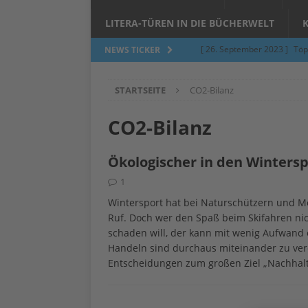
LITERA-TÜREN IN DIE BÜCHERWELT
[ 26. September 2023 ]
Töp
NEWS TICKER
Limburgerhof
ALLGEMEI
STARTSEITE
CO2-Bilanz
[ 5. Juni 2023 ]
Töpfern am 
ALLGEMEIN
CO2-Bilanz
[ 24. März 2023 ]
Umfage: W
Ökologischer in den Wintersp
[ 24. März 2023 ]
Töpfern 
1
[ 6. Februar 2023 ]
Spenden 
Wintersport hat bei Naturschützern und 
[ 12. Juni 2014 ]
Grasmilben
Ruf. Doch wer den Spaß beim Skifahren nic
schaden will, der kann mit wenig Aufwand 
Jucken auf acht Beinen…
Handeln sind durchaus miteinander zu vere
Entscheidungen zum großen Ziel „Nachhalt