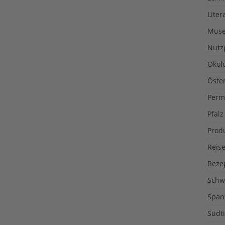
Liter
Muse
Nutz
Ökol
Öste
Perm
Pfalz
Prod
Reise
Reze
Schw
Span
Südti