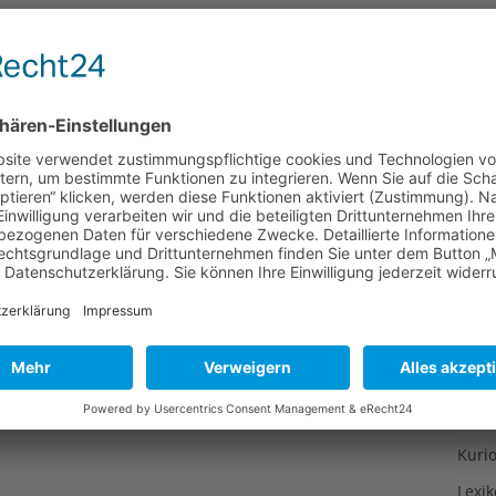
Gesu
Gewi
Gewü
Groß
Hoch
Idee
Itali
Japa
Konz
Kulin
Kultu
Kuns
Kurio
Lexi