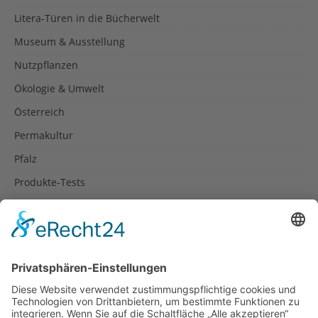
Litera-Türen in die Bücherwelt
Museum & Ausstellung
Nutzpflanzen
Ökologie & Umwelt
Österreich
Permakultur
Pfalz
Produkte-Tests
Reisetipps
Rezepte
Schweiz
Spanien
Südtirol