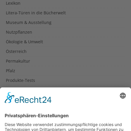
Lexikon
Litera-Türen in die Bücherwelt
Museum & Ausstellung
Nutzpflanzen
Ökologie & Umwelt
Österreich
Permakultur
Pfalz
Produkte-Tests
Reisetipps
Rezepte
Schweiz
Spanien
Südtirol