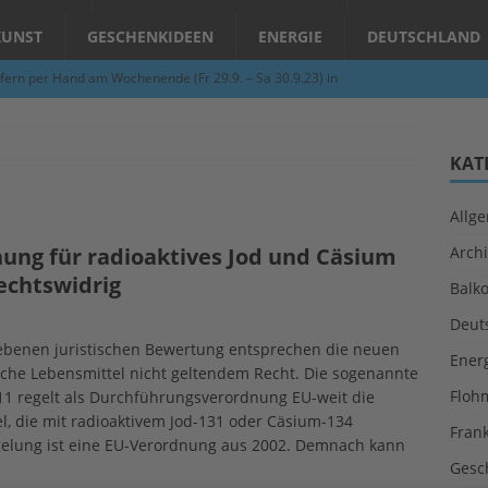
KUNST
GESCHENKIDEEN
ENERGIE
DEUTSCHLAND
fern per Hand am Wochenende (Fr 29.9. – Sa 30.9.23) in
N
Abend – Schnupperkurse an der Töpferscheibe in Schifferstadt
KAT
Allg
ie gelingt eine zukunftsfähige Landwirtschaft?
ALLGEMEIN
ng für radioaktives Jod und Cäsium
Archi
per Hand am Abend in Limburgerhof
ALLGEMEIN
echtswidrig
Balk
für Erdbebenhilfe in Syrien und der Türkei
ALLGEMEIN
Deut
 (Herbstgrasmilben, Erntemilben) sind unterwegs: Das große
ebenen juristischen Bewertung entsprechen die neuen
Ener
che Lebensmittel nicht geltendem Recht. Die sogenannte
GESUNDHEIT
Floh
1 regelt als Durchführungsverordnung EU-weit die
l, die mit radioaktivem Jod-131 oder Cäsium-134
Fran
egelung ist eine EU-Verordnung aus 2002. Demnach kann
Gesc