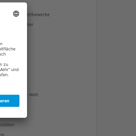
ndheit
nnspiele & Wettbewerbe
rze und Kräuter
britannien
wasser
n-Reich
en
n
erte & Co.
arisch um die Welt
r
t
sitäten
kon