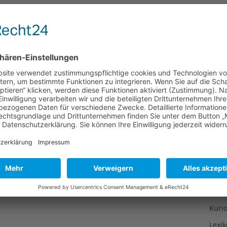
Gesu
Belastung von Lebensmitteln aus Japan
Gewi
Gewü
Groß
erorganisation foodwatch und das Umweltinstitut
Hoch
k der Bundesregierung über die Lebensmittelsicherheit
siert. Bundesverbraucherministerin Ilse Aigner verweist
Idee
en“ und „spezielle Schutzstandards“ – sie informiert die
Itali
ie EU-weit geltenden Grenzwerte für die radioaktive
offenen
[…]
Japa
Konz
Kulin
Kultu
Kuns
Kurio
Lexi