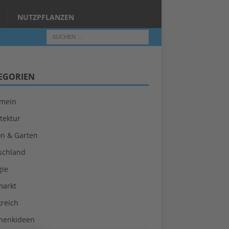
NUTZPFLANZEN
EGORIEN
emein
tektur
on & Garten
schland
gie
markt
kreich
henkideen