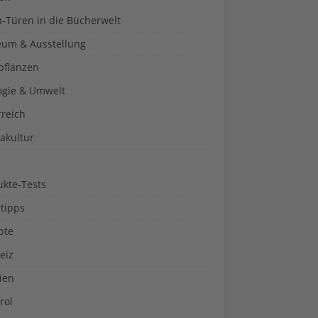
a-Türen in die Bücherwelt
um & Ausstellung
pflanzen
ogie & Umwelt
rreich
akultur
ukte-Tests
tipps
pte
eiz
ien
rol