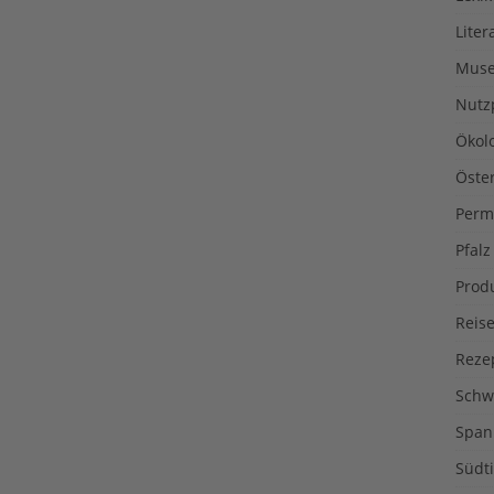
Liter
Muse
Nutz
Ökol
Öste
Perm
Pfalz
Prod
Reise
Reze
Schw
Span
Südti