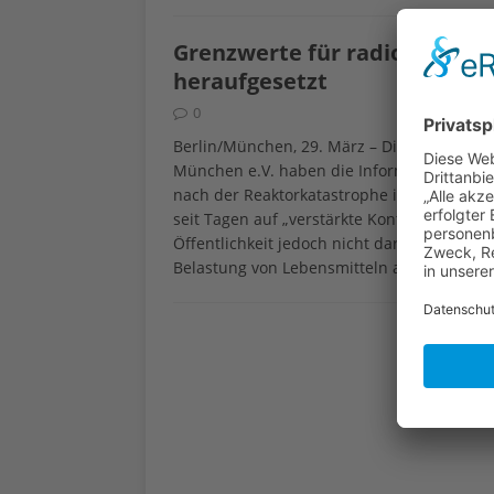
Grenzwerte für radioaktive 
heraufgesetzt
0
Berlin/München, 29. März – Die Verbrauch
München e.V. haben die Informationspoliti
nach der Reaktorkatastrophe in Japan kriti
seit Tagen auf „verstärkte Kontrollmaßnahm
Öffentlichkeit jedoch nicht darüber, dass d
Belastung von Lebensmitteln aus den betr