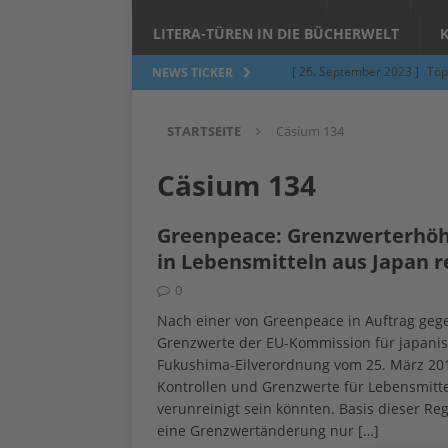
LITERA-TÜREN IN DIE BÜCHERWELT
[ 26. September 2023 ]
Töp
NEWS TICKER
Limburgerhof
ALLGEMEI
STARTSEITE
Cäsium 134
[ 5. Juni 2023 ]
Töpfern am 
ALLGEMEIN
Cäsium 134
[ 24. März 2023 ]
Umfage: W
Greenpeace: Grenzwerterhöhu
[ 24. März 2023 ]
Töpfern 
in Lebensmitteln aus Japan r
[ 6. Februar 2023 ]
Spenden 
0
[ 12. Juni 2014 ]
Grasmilben
Nach einer von Greenpeace in Auftrag geg
Grenzwerte der EU-Kommission für japanis
Jucken auf acht Beinen…
Fukushima-Eilverordnung vom 25. März 201
Kontrollen und Grenzwerte für Lebensmitte
verunreinigt sein könnten. Basis dieser R
eine Grenzwertänderung nur
[…]