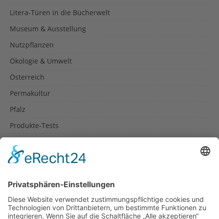
Litera-Türen in die Bücherwelt
Museum & Ausstellung
Nutzpflanzen
Ökologie & Umwelt
Österreich
Permakultur
Pfalz
Produkte-Tests
Reisetipps
Rezepte
Schweiz
Spanien
Südtirol