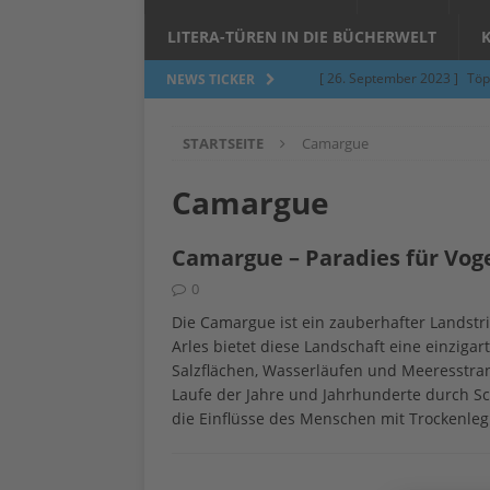
LITERA-TÜREN IN DIE BÜCHERWELT
[ 26. September 2023 ]
Töp
NEWS TICKER
Limburgerhof
ALLGEMEI
STARTSEITE
Camargue
[ 5. Juni 2023 ]
Töpfern am 
ALLGEMEIN
Camargue
[ 24. März 2023 ]
Umfage: W
Camargue – Paradies für Vog
[ 24. März 2023 ]
Töpfern 
0
[ 6. Februar 2023 ]
Spenden 
Die Camargue ist ein zauberhafter Landstr
[ 12. Juni 2014 ]
Grasmilben
Arles bietet diese Landschaft eine einziga
Salzflächen, Wasserläufen und Meeresstra
Jucken auf acht Beinen…
Laufe der Jahre und Jahrhunderte durch S
die Einflüsse des Menschen mit Trockenle