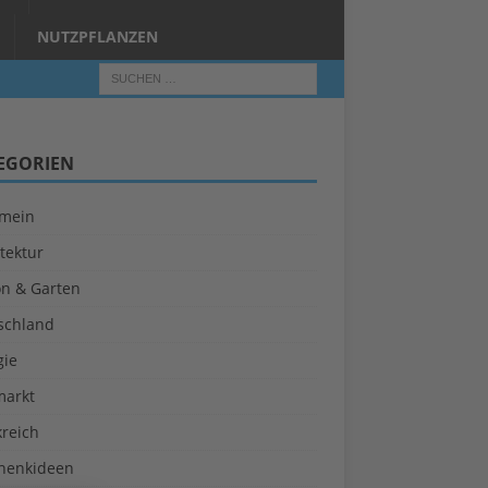
NUTZPFLANZEN
EGORIEN
emein
tektur
on & Garten
schland
gie
markt
kreich
henkideen