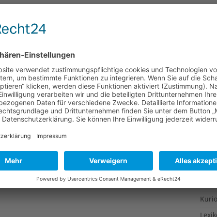
Gesu
Gewi
Gewü
Groß
Hoch
Idee
Itali
Japa
Konz
Kulin
Kultu
Kuns
Kurio
Lexi