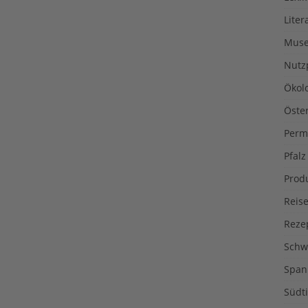
Liter
Muse
Nutz
Ökol
Öste
Perm
Pfalz
Prod
Reise
Reze
Schw
Span
Südti