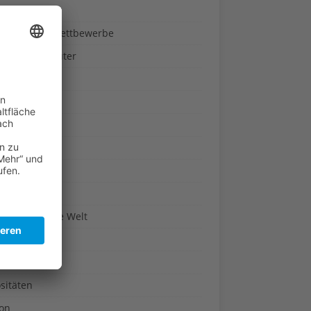
ndheit
nnspiele & Wettbewerbe
rze und Kräuter
britannien
wasser
n-Reich
en
n
erte & Co.
arisch um die Welt
r
t
sitäten
kon