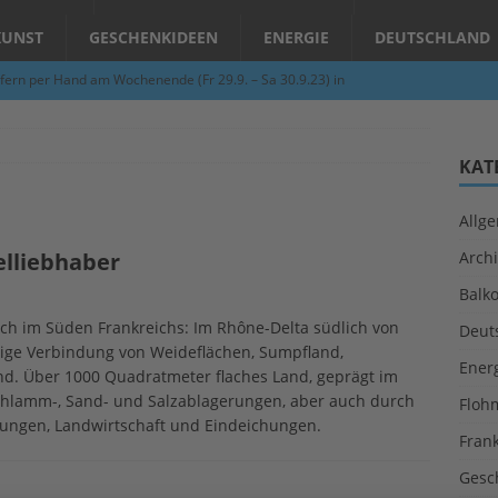
KUNST
GESCHENKIDEEN
ENERGIE
DEUTSCHLAND
fern per Hand am Wochenende (Fr 29.9. – Sa 30.9.23) in
N
Abend – Schnupperkurse an der Töpferscheibe in Schifferstadt
KAT
Allg
ie gelingt eine zukunftsfähige Landwirtschaft?
ALLGEMEIN
elliebhaber
Archi
per Hand am Abend in Limburgerhof
ALLGEMEIN
Balk
für Erdbebenhilfe in Syrien und der Türkei
ALLGEMEIN
ich im Süden Frankreichs: Im Rhône-Delta südlich von
Deut
 (Herbstgrasmilben, Erntemilben) sind unterwegs: Das große
rtige Verbindung von Weideflächen, Sumpfland,
Ener
nd. Über 1000 Quadratmeter flaches Land, geprägt im
GESUNDHEIT
chlamm-, Sand- und Salzablagerungen, aber auch durch
Floh
gungen, Landwirtschaft und Eindeichungen.
Fran
Gesc