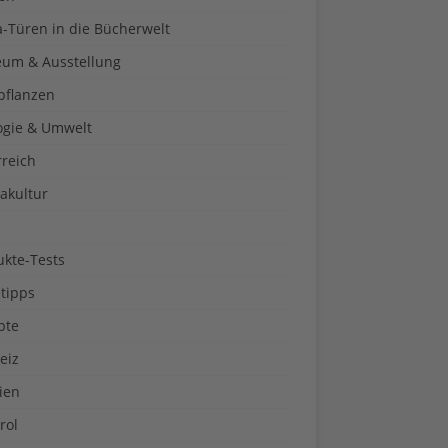
a-Türen in die Bücherwelt
um & Ausstellung
pflanzen
ogie & Umwelt
rreich
akultur
ukte-Tests
tipps
pte
eiz
ien
rol