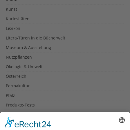
Kunst
Kuriositäten
Lexikon
Litera-Türen in die Bücherwelt
Museum & Ausstellung
Nutzpflanzen
Ökologie & Umwelt
Österreich
Permakultur
Pfalz
Produkte-Tests
Reisetipps
Rezepte