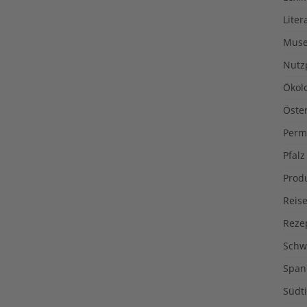
Liter
Muse
Nutz
Ökol
Öste
Perm
Pfalz
Prod
Reise
Reze
Schw
Span
Südti