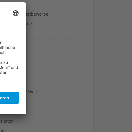
ndheit
nnspiele & Wettbewerbe
rze und Kräuter
britannien
wasser
n-Reich
en
n
erte & Co.
arisch um die Welt
r
t
sitäten
kon