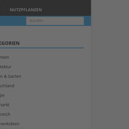
NUTZPFLANZEN
EGORIEN
emein
tektur
on & Garten
schland
gie
markt
kreich
henkideen