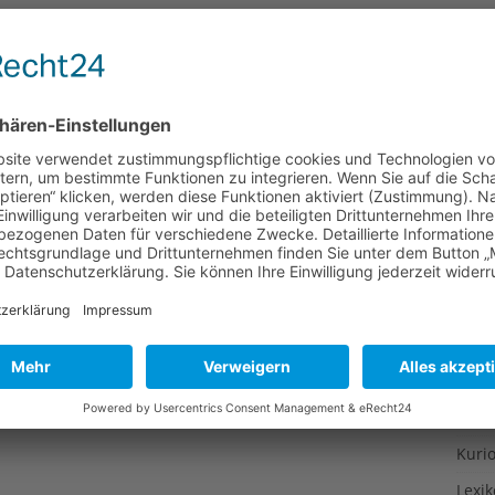
Gesu
Gewi
Gewü
Groß
Hoch
Idee
Itali
Japa
Konz
Kulin
Kultu
Kuns
Kurio
Lexi