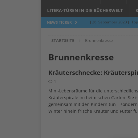
LITERA-TÜREN IN DIE BÜCHERWELT
[ 26. September 2023 ]
Töp
NEWS TICKER
Limburgerhof
ALLGEMEI
STARTSEITE
Brunnenkresse
[ 5. Juni 2023 ]
Töpfern am 
ALLGEMEIN
Brunnenkresse
[ 24. März 2023 ]
Umfage: W
Kräuterschnecke: Kräuterspi
[ 24. März 2023 ]
Töpfern 
1
[ 6. Februar 2023 ]
Spenden 
Mini-Lebensräume für die unterschiedlichs
[ 12. Juni 2014 ]
Grasmilben
Kräuterspirale im heimischen Garten. Sie i
gemeinsam mit den Kindern tun – sondern s
Jucken auf acht Beinen…
Winter hinein frische Kräuter und Futter f