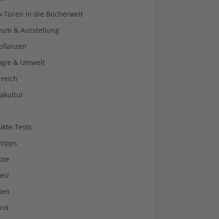
a-Türen in die Bücherwelt
um & Ausstellung
pflanzen
ogie & Umwelt
rreich
akultur
ukte-Tests
tipps
pte
eiz
ien
rol