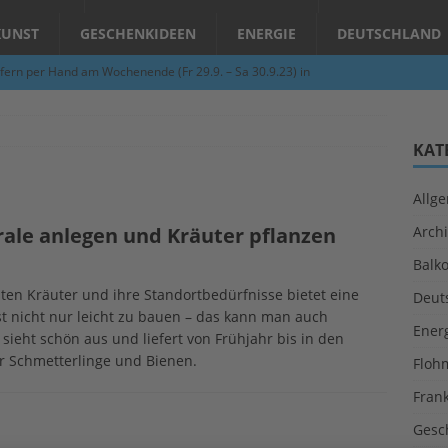
KUNST
GESCHENKIDEEN
ENERGIE
DEUTSCHLAND
fern per Hand am Wochenende (Fr 29.9. – Sa 30.9.23) in
N
Abend – Schnupperkurse an der Töpferscheibe in Schifferstadt
KAT
Allg
ie gelingt eine zukunftsfähige Landwirtschaft?
ALLGEMEIN
rale anlegen und Kräuter pflanzen
Archi
per Hand am Abend in Limburgerhof
ALLGEMEIN
Balk
für Erdbebenhilfe in Syrien und der Türkei
ALLGEMEIN
ten Kräuter und ihre Standortbedürfnisse bietet eine
Deut
 (Herbstgrasmilben, Erntemilben) sind unterwegs: Das große
st nicht nur leicht zu bauen – das kann man auch
Ener
ieht schön aus und liefert von Frühjahr bis in den
GESUNDHEIT
ür Schmetterlinge und Bienen.
Floh
Fran
Gesc