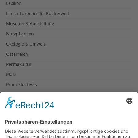
Lexikon
Litera-Türen in die Bücherwelt
Museum & Ausstellung
Nutzpflanzen
Ökologie & Umwelt
Österreich
Permakultur
Pfalz
Produkte-Tests
Reisetipps
Rezepte
Schweiz
Spanien
Südtirol