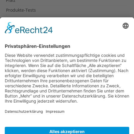
Pfalz
Produkte-Tests
Reisetipps
Rezepte
Schweiz
Spanien
Südtirol
USA
Weihnachten
Weihnachtstexte
Datenschutzerklärung
Impressum
Cookie-Einstellungen