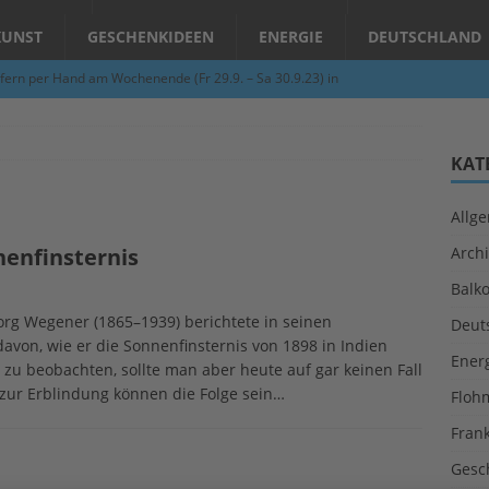
KUNST
GESCHENKIDEEN
ENERGIE
DEUTSCHLAND
fern per Hand am Wochenende (Fr 29.9. – Sa 30.9.23) in
N
Abend – Schnupperkurse an der Töpferscheibe in Schifferstadt
KAT
Allg
ie gelingt eine zukunftsfähige Landwirtschaft?
ALLGEMEIN
nenfinsternis
Archi
per Hand am Abend in Limburgerhof
ALLGEMEIN
Balk
für Erdbebenhilfe in Syrien und der Türkei
ALLGEMEIN
g Wegener (1865–1939) berichtete in seinen
Deut
 (Herbstgrasmilben, Erntemilben) sind unterwegs: Das große
avon, wie er die Sonnenfinsternis von 1898 in Indien
Ener
g zu beobachten, sollte man aber heute auf gar keinen Fall
GESUNDHEIT
ur Erblindung können die Folge sein…
Floh
Fran
Gesc