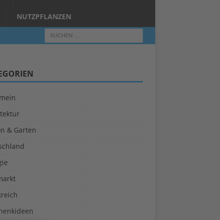
NUTZPFLANZEN
EGORIEN
emein
tektur
on & Garten
schland
gie
markt
kreich
henkideen