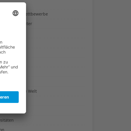
ndheit
nnspiele & Wettbewerbe
rze und Kräuter
britannien
wasser
n-Reich
en
n
erte & Co.
arisch um die Welt
r
t
sitäten
kon