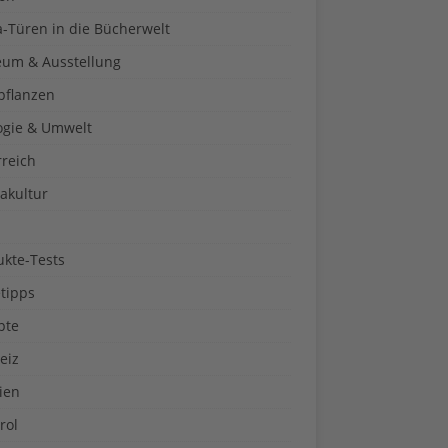
a-Türen in die Bücherwelt
um & Ausstellung
pflanzen
ogie & Umwelt
rreich
akultur
ukte-Tests
tipps
pte
eiz
ien
rol