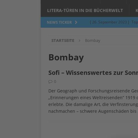
LITERA-TÜREN IN DIE BÜCHERWELT
[ 26. September 2023 ]
Töp
NEWS TICKER
Limburgerhof
ALLGEMEI
STARTSEITE
Bombay
[ 5. Juni 2023 ]
Töpfern am 
ALLGEMEIN
Bombay
[ 24. März 2023 ]
Umfage: W
Sofi – Wissenswertes zur Son
[ 24. März 2023 ]
Töpfern 
0
[ 6. Februar 2023 ]
Spenden 
Der Geograph und Forschungsreisende Geor
[ 12. Juni 2014 ]
Grasmilben
„Erinnerungen eines Weltreisenden“ 1919 d
erlebte. Die damalige Art, die Verfinsterun
Jucken auf acht Beinen…
nachmachen – schwere Augenschäden bis z