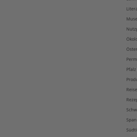
Liter
Muse
Nutz
Ökol
Öste
Perm
Pfalz
Prod
Reise
Reze
Schw
Span
Südti