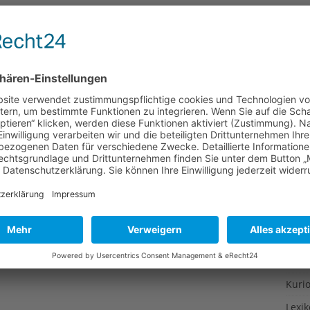
Gesu
Gewi
Gewü
Groß
Hoch
Idee
Itali
Japa
Konz
Kulin
Kultu
Kuns
Kurio
Lexi