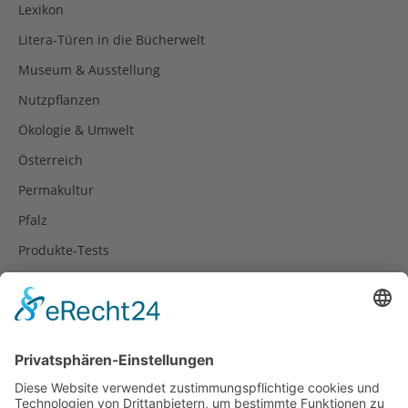
Lexikon
Litera-Türen in die Bücherwelt
Museum & Ausstellung
Nutzpflanzen
Ökologie & Umwelt
Österreich
Permakultur
Pfalz
Produkte-Tests
Reisetipps
Rezepte
Schweiz
Spanien
Südtirol