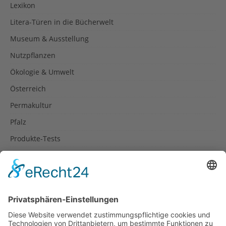
Lexikon
Litera-Türen in die Bücherwelt
Museum & Ausstellung
Nutzpflanzen
Ökologie & Umwelt
Österreich
Permakultur
Pfalz
Produkte-Tests
Reisetipps
Rezepte
Schweiz
Spanien
Südtirol