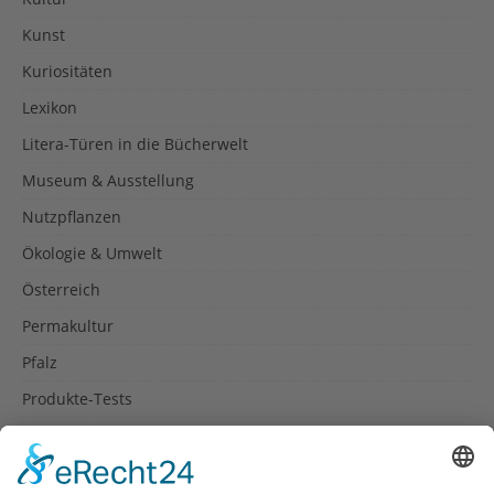
Kunst
Kuriositäten
Lexikon
Litera-Türen in die Bücherwelt
Museum & Ausstellung
Nutzpflanzen
Ökologie & Umwelt
Österreich
Permakultur
Pfalz
Produkte-Tests
Reisetipps
Rezepte