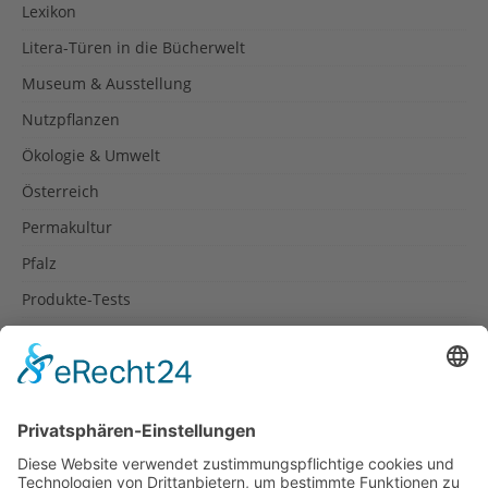
Lexikon
Litera-Türen in die Bücherwelt
Museum & Ausstellung
Nutzpflanzen
Ökologie & Umwelt
Österreich
Permakultur
Pfalz
Produkte-Tests
Reisetipps
Rezepte
Schweiz
Spanien
Südtirol