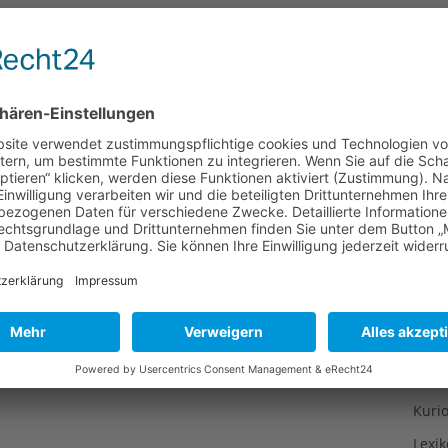
Gesu
Gewi
Gewü
Groß
Hoch
Idee
Itali
Japa
Konz
Kulin
Kultu
Kuns
Kurio
Lexi