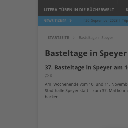
LITERA-TÜREN IN DIE BÜCHERWELT
[ 26. September 2023 ]
Töp
NEWS TICKER
Limburgerhof
ALLGEMEI
STARTSEITE
Basteltage in Speyer
[ 5. Juni 2023 ]
Töpfern am 
ALLGEMEIN
Basteltage in Speyer
[ 24. März 2023 ]
Umfage: W
37. Basteltage in Speyer am 
[ 24. März 2023 ]
Töpfern 
0
[ 6. Februar 2023 ]
Spenden 
Am Wochenende vom 10. und 11. November 2
[ 12. Juni 2014 ]
Grasmilben
Stadthalle Speyer statt – zum 37. Mal kön
backen.
Jucken auf acht Beinen…