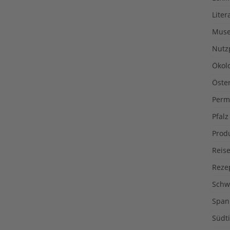
Liter
Muse
Nutz
Ökol
Öste
Perm
Pfalz
Prod
Reise
Reze
Schw
Span
Südti