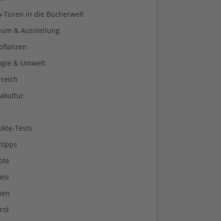
a-Türen in die Bücherwelt
um & Ausstellung
pflanzen
ogie & Umwelt
rreich
akultur
ukte-Tests
tipps
pte
eiz
ien
rol