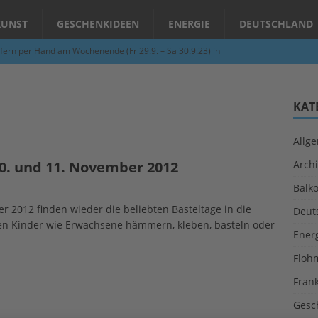
KUNST
GESCHENKIDEEN
ENERGIE
DEUTSCHLAND
fern per Hand am Wochenende (Fr 29.9. – Sa 30.9.23) in
N
Abend – Schnupperkurse an der Töpferscheibe in Schifferstadt
KAT
Allg
ie gelingt eine zukunftsfähige Landwirtschaft?
ALLGEMEIN
10. und 11. November 2012
Archi
per Hand am Abend in Limburgerhof
ALLGEMEIN
Balk
für Erdbebenhilfe in Syrien und der Türkei
ALLGEMEIN
012 finden wieder die beliebten Basteltage in die
Deut
 (Herbstgrasmilben, Erntemilben) sind unterwegs: Das große
nen Kinder wie Erwachsene hämmern, kleben, basteln oder
Ener
GESUNDHEIT
Floh
Fran
Gesc