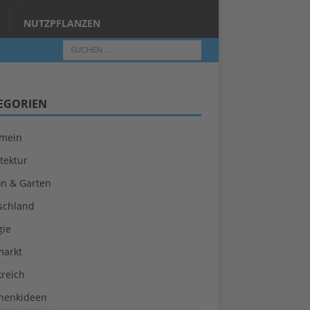
NUTZPFLANZEN
EGORIEN
emein
tektur
on & Garten
schland
gie
markt
kreich
henkideen