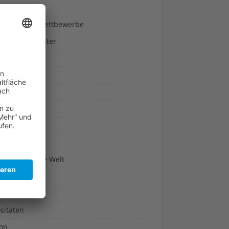
ndheit
nnspiele & Wettbewerbe
rze und Kräuter
britannien
wasser
n-Reich
en
n
erte & Co.
arisch um die Welt
r
t
sitäten
kon