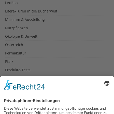
Lexikon
Litera-Türen in die Bücherwelt
Museum & Ausstellung
Nutzpflanzen
Ökologie & Umwelt
Österreich
Permakultur
Pfalz
Produkte-Tests
Reisetipps
Rezepte
Schweiz
Spanien
Südtirol