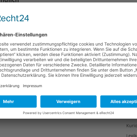
Gesu
Gewi
hsen auch die Ansprüche. Immer mehr Menschen sind
agen bei der Reiseplanung nach ökologischen Kriterien.
Gewü
schland (BUND) wirbt dafür, sowohl bei der An- und
Groß
mweltschutz zu achten.
Hoch
Idee
Itali
Japa
Konz
Kulin
Kultu
Kuns
Kurio
Lexi