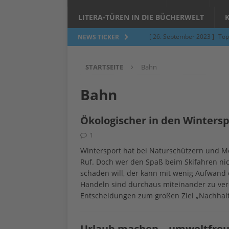
LITERA-TÜREN IN DIE BÜCHERWELT
[ 26. September 2023 ]
Töp
NEWS TICKER
Limburgerhof
ALLGEMEI
STARTSEITE
Bahn
[ 5. Juni 2023 ]
Töpfern am 
ALLGEMEIN
Bahn
[ 24. März 2023 ]
Umfage: W
Ökologischer in den Wintersp
[ 24. März 2023 ]
Töpfern 
1
[ 6. Februar 2023 ]
Spenden 
Wintersport hat bei Naturschützern und 
[ 12. Juni 2014 ]
Grasmilben
Ruf. Doch wer den Spaß beim Skifahren nic
schaden will, der kann mit wenig Aufwand 
Jucken auf acht Beinen…
Handeln sind durchaus miteinander zu vere
Entscheidungen zum großen Ziel „Nachhalt
Urlaub machen – umweltfreu