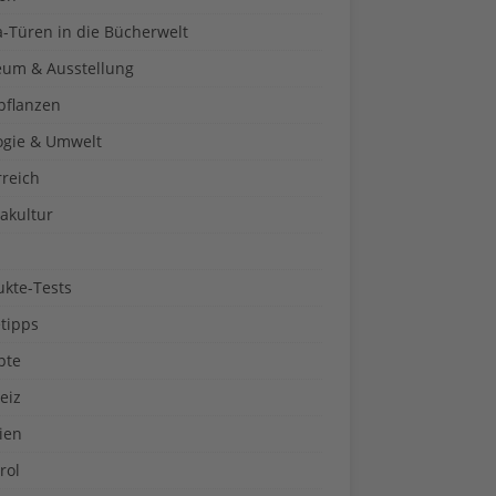
a-Türen in die Bücherwelt
um & Ausstellung
pflanzen
ogie & Umwelt
rreich
akultur
ukte-Tests
tipps
pte
eiz
ien
rol