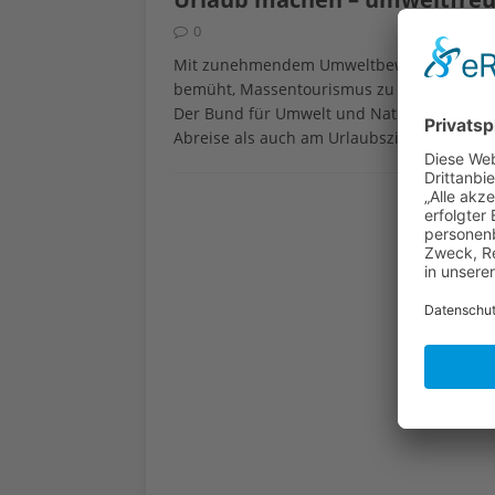
0
Mit zunehmendem Umweltbewusstsein wac
bemüht, Massentourismus zu meiden und fr
Der Bund für Umwelt und Naturschutz Deut
Abreise als auch am Urlaubsziel auf den U