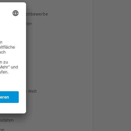
ndheit
nnspiele & Wettbewerbe
rze und Kräuter
britannien
wasser
n-Reich
en
n
erte & Co.
arisch um die Welt
r
t
sitäten
kon