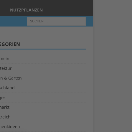
NUTZPFLANZEN
EGORIEN
emein
tektur
on & Garten
schland
gie
markt
kreich
henkideen