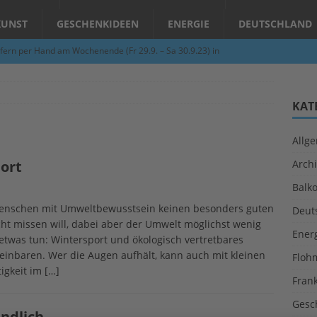
KUNST
GESCHENKIDEEN
ENERGIE
DEUTSCHLAND
fern per Hand am Wochenende (Fr 29.9. – Sa 30.9.23) in
N
Abend – Schnupperkurse an der Töpferscheibe in Schifferstadt
KAT
Allg
ie gelingt eine zukunftsfähige Landwirtschaft?
ALLGEMEIN
ort
Archi
per Hand am Abend in Limburgerhof
ALLGEMEIN
Balk
für Erdbebenhilfe in Syrien und der Türkei
ALLGEMEIN
Menschen mit Umweltbewusstsein keinen besonders guten
Deut
 (Herbstgrasmilben, Erntemilben) sind unterwegs: Das große
ht missen will, dabei aber der Umwelt möglichst wenig
Ener
etwas tun: Wintersport und ökologisch vertretbares
GESUNDHEIT
inbaren. Wer die Augen aufhält, kann auch mit kleinen
Floh
igkeit im
[…]
Fran
Gesc
ndlich