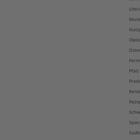
Liter
Muse
Nutz
Ökol
Öste
Perm
Pfalz
Prod
Reise
Reze
Schw
Span
Südti