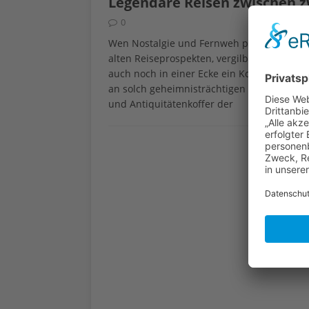
Legendäre Reisen zwischen z
0
Wen Nostalgie und Fernweh packen, der s
alten Reiseprospekten, vergilbten Land- od
auch noch in einer Ecke ein Koffer mit läng
an solch geheimnisträchtigen Orten für Re
und Antiquitätenkoffer der