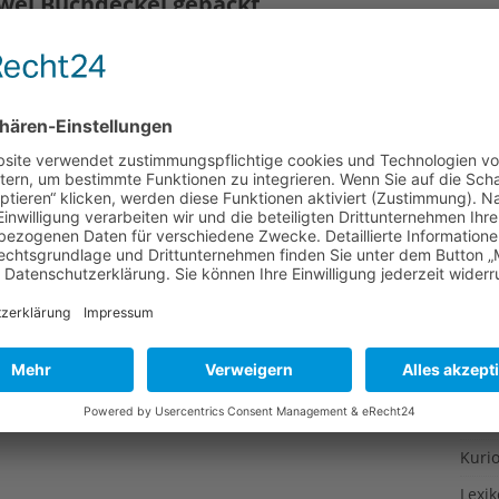
wei Buchdeckel gepackt
Gesu
Gewi
töbert wohl mal im Regal oder auf dem Dachboden nach
Gewü
er Postkarten aus Großmutters Jugend, vielleicht steht
st verblichenen Aufklebern (Rom, Kairo, Beijing). Wem es
Groß
gentage mangelt, der mag sich trösten mit einem Reise-
Hoch
Idee
Itali
Japa
Konz
Kulin
Kultu
Kuns
Kurio
Lexi