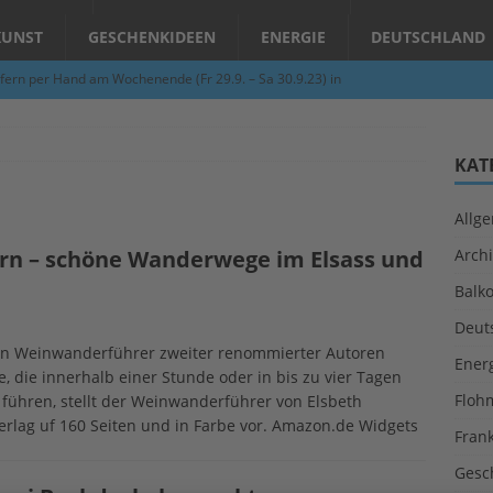
KUNST
GESCHENKIDEEN
ENERGIE
DEUTSCHLAND
fern per Hand am Wochenende (Fr 29.9. – Sa 30.9.23) in
N
Abend – Schnupperkurse an der Töpferscheibe in Schifferstadt
KAT
Allg
ie gelingt eine zukunftsfähige Landwirtschaft?
ALLGEMEIN
n – schöne Wanderwege im Elsass und
Archi
per Hand am Abend in Limburgerhof
ALLGEMEIN
Balk
für Erdbebenhilfe in Syrien und der Türkei
ALLGEMEIN
Deut
 (Herbstgrasmilben, Erntemilben) sind unterwegs: Das große
den Weinwanderführer zweiter renommierter Autoren
Ener
 die innerhalb einer Stunde oder in bis zu vier Tagen
GESUNDHEIT
Floh
führen, stellt der Weinwanderführer von Elsbeth
rlag uf 160 Seiten und in Farbe vor. Amazon.de Widgets
Fran
Gesc