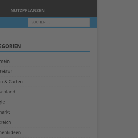
NUTZPFLANZEN
EGORIEN
emein
tektur
on & Garten
schland
gie
markt
kreich
henkideen