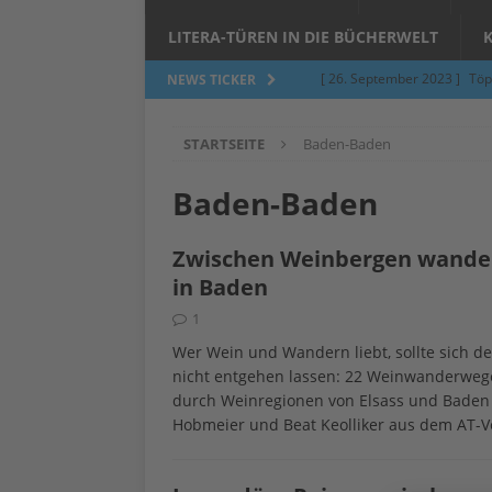
LITERA-TÜREN IN DIE BÜCHERWELT
[ 26. September 2023 ]
Töp
NEWS TICKER
Limburgerhof
ALLGEMEI
STARTSEITE
Baden-Baden
[ 5. Juni 2023 ]
Töpfern am 
ALLGEMEIN
Baden-Baden
[ 24. März 2023 ]
Umfage: W
Zwischen Weinbergen wander
[ 24. März 2023 ]
Töpfern 
in Baden
[ 6. Februar 2023 ]
Spenden 
1
[ 12. Juni 2014 ]
Grasmilben
Wer Wein und Wandern liebt, sollte sich 
nicht entgehen lassen: 22 Weinwanderwege,
Jucken auf acht Beinen…
durch Weinregionen von Elsass und Baden 
Hobmeier und Beat Keolliker aus dem AT-Ve