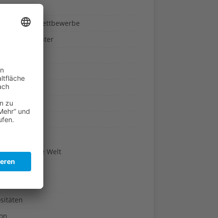
ndheit
nnspiele & Wettbewerbe
rze und Kräuter
britannien
wasser
n-Reich
en
n
erte & Co.
arisch um die Welt
r
t
sitäten
kon