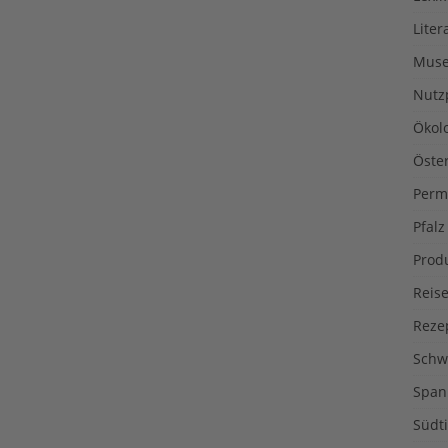
Liter
Muse
Nutz
Ökol
Öste
Perm
Pfalz
Prod
Reise
Reze
Schw
Span
Südti