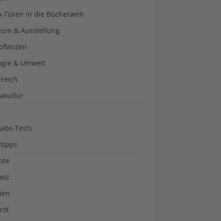
a-Türen in die Bücherwelt
um & Ausstellung
pflanzen
ogie & Umwelt
rreich
akultur
ukte-Tests
tipps
pte
eiz
ien
rol