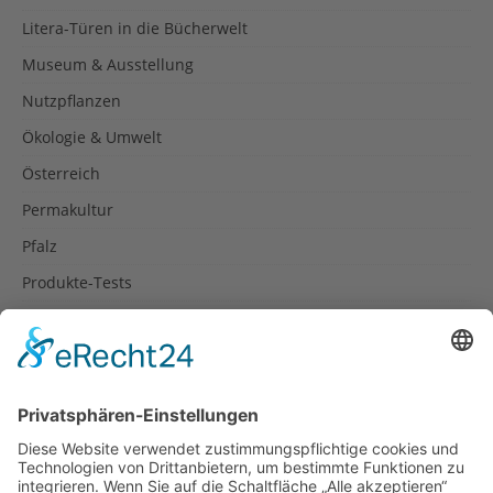
Litera-Türen in die Bücherwelt
Museum & Ausstellung
Nutzpflanzen
Ökologie & Umwelt
Österreich
Permakultur
Pfalz
Produkte-Tests
Reisetipps
Rezepte
Schweiz
Spanien
Südtirol