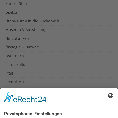
Kuriositäten
Lexikon
Litera-Türen in die Bücherwelt
Museum & Ausstellung
Nutzpflanzen
Ökologie & Umwelt
Österreich
Permakultur
Pfalz
Produkte-Tests
Reisetipps
Rezepte
Schweiz
Spanien