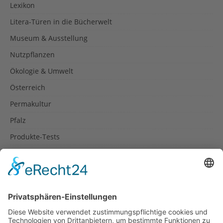
Lexikon
Litera-Türen in die Bücherwelt
Museum & Ausstellung
Nutzpflanzen
Ökologie & Umwelt
Österreich
Permakultur
Pfalz
Produkte-Tests
Reisetipps
Rezepte
Schweiz
Spanien
Südtirol