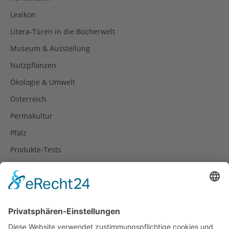
Lexikon
Litera-Türen in die Bücherwelt
Museum & Ausstellung
Nutzpflanzen
Ökologie & Umwelt
Österreich
Permakultur
Pfalz
Produkte-Tests
Reisetipps
Rezepte
Schweiz
Spanien