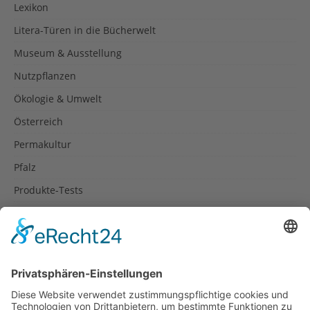
Lexikon
Litera-Türen in die Bücherwelt
Museum & Ausstellung
Nutzpflanzen
Ökologie & Umwelt
Österreich
Permakultur
Pfalz
Produkte-Tests
Reisetipps
Rezepte
Schweiz
Spanien
Südtirol