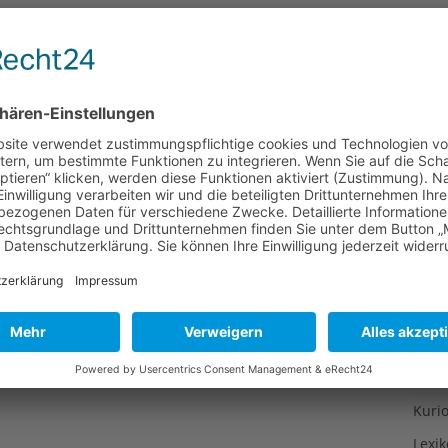
Gesu
Gewi
Gewü
Groß
Hoch
Idee
Itali
Japa
Konz
Kulin
Kultu
Kuns
Kurio
Lexi