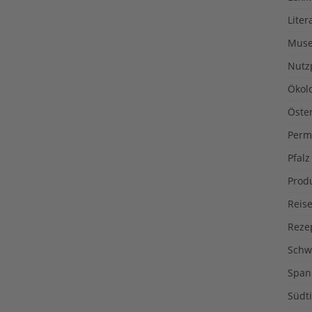
Liter
Muse
Nutz
Ökol
Öste
Perm
Pfalz
Prod
Reise
Reze
Schw
Span
Südti