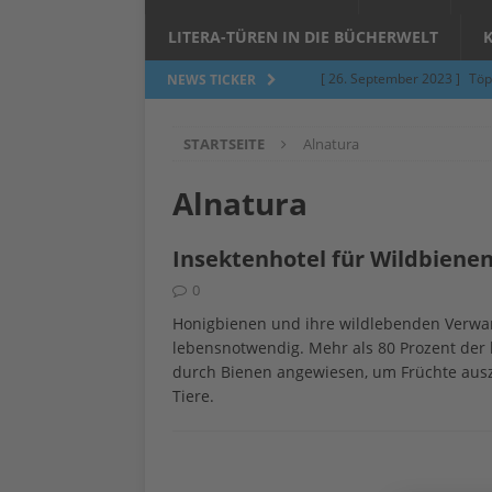
LITERA-TÜREN IN DIE BÜCHERWELT
[ 26. September 2023 ]
Töp
NEWS TICKER
Limburgerhof
ALLGEMEI
STARTSEITE
Alnatura
[ 5. Juni 2023 ]
Töpfern am 
ALLGEMEIN
Alnatura
[ 24. März 2023 ]
Umfage: W
Insektenhotel für Wildbiene
[ 24. März 2023 ]
Töpfern 
0
[ 6. Februar 2023 ]
Spenden 
Honigbienen und ihre wildlebenden Verwa
[ 12. Juni 2014 ]
Grasmilben
lebensnotwendig. Mehr als 80 Prozent der
durch Bienen angewiesen, um Früchte ausz
Jucken auf acht Beinen…
Tiere.