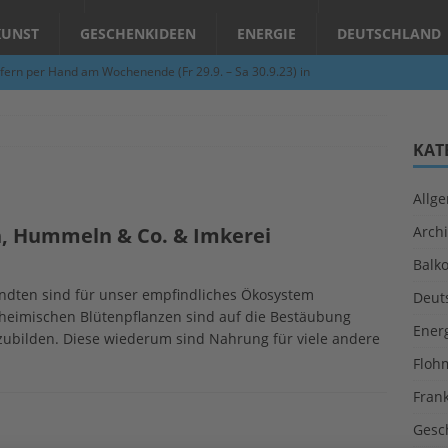
KUNST
GESCHENKIDEEN
ENERGIE
DEUTSCHLAND
fern per Hand am Wochenende (Fr 29.9. – Sa 30.9.23) in
N
Abend – Schnupperkurse an der Töpferscheibe in Schifferstadt
KAT
Allg
ie gelingt eine zukunftsfähige Landwirtschaft?
ALLGEMEIN
n, Hummeln & Co. & Imkerei
Archi
per Hand am Abend in Limburgerhof
ALLGEMEIN
Balk
für Erdbebenhilfe in Syrien und der Türkei
ALLGEMEIN
ndten sind für unser empfindliches Ökosystem
Deut
 (Herbstgrasmilben, Erntemilben) sind unterwegs: Das große
 heimischen Blütenpflanzen sind auf die Bestäubung
Ener
ubilden. Diese wiederum sind Nahrung für viele andere
GESUNDHEIT
Floh
Fran
Gesc