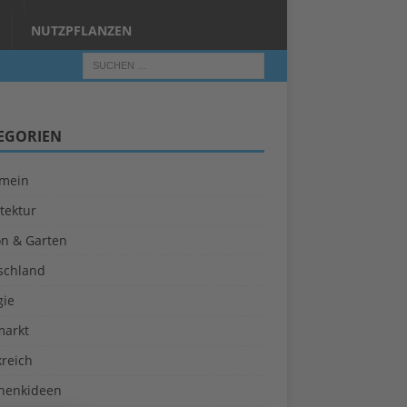
NUTZPFLANZEN
EGORIEN
emein
tektur
on & Garten
schland
gie
markt
kreich
henkideen