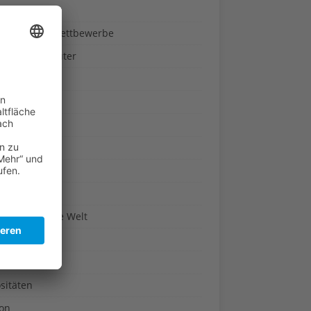
ndheit
nnspiele & Wettbewerbe
rze und Kräuter
britannien
wasser
n-Reich
en
n
erte & Co.
arisch um die Welt
r
t
sitäten
kon