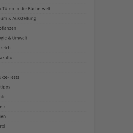
a-Türen in die Bücherwelt
um & Ausstellung
pflanzen
ogie & Umwelt
rreich
akultur
ukte-Tests
tipps
pte
eiz
ien
rol