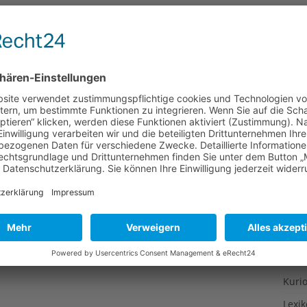
Gesu
Gewi
Gewü
Groß
Hoch
Idee
Itali
Japa
Konz
Kulin
Kultu
Kuns
Kurio
Lexi