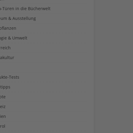
a-Türen in die Bücherwelt
um & Ausstellung
pflanzen
ogie & Umwelt
rreich
akultur
ukte-Tests
tipps
pte
eiz
ien
rol