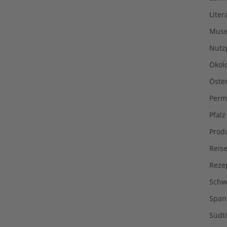
Liter
Muse
Nutz
Ökol
Öste
Perm
Pfalz
Prod
Reise
Reze
Schw
Span
Südti