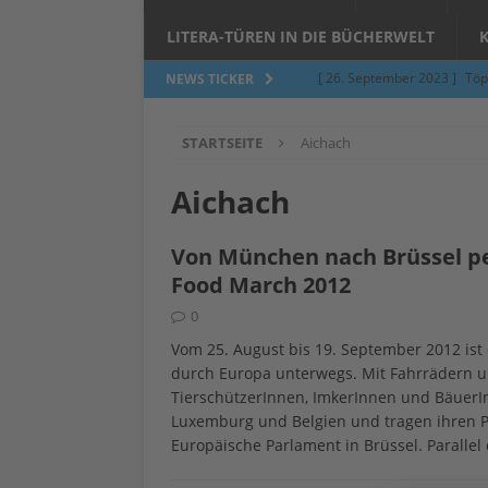
LITERA-TÜREN IN DIE BÜCHERWELT
[ 26. September 2023 ]
Töp
NEWS TICKER
Limburgerhof
ALLGEMEI
STARTSEITE
Aichach
[ 5. Juni 2023 ]
Töpfern am 
ALLGEMEIN
Aichach
[ 24. März 2023 ]
Umfage: W
Von München nach Brüssel pe
[ 24. März 2023 ]
Töpfern 
Food March 2012
[ 6. Februar 2023 ]
Spenden 
0
[ 12. Juni 2014 ]
Grasmilben
Vom 25. August bis 19. September 2012 is
durch Europa unterwegs. Mit Fahrrädern u
Jucken auf acht Beinen…
TierschützerInnen, ImkerInnen und BäuerI
Luxemburg und Belgien und tragen ihren Pro
Europäische Parlament in Brüssel. Parallel