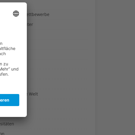
ndheit
nnspiele & Wettbewerbe
rze und Kräuter
britannien
wasser
n-Reich
en
n
erte & Co.
arisch um die Welt
r
t
sitäten
kon