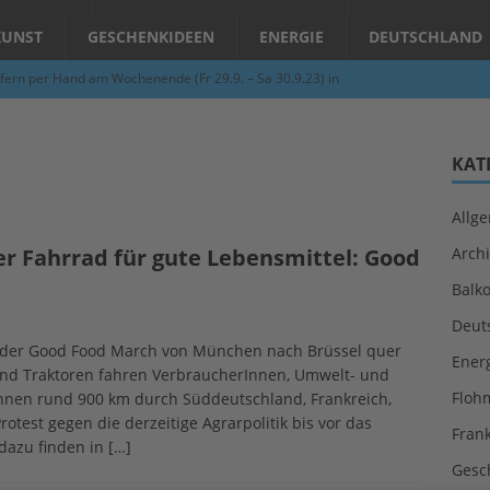
KUNST
GESCHENKIDEEN
ENERGIE
DEUTSCHLAND
fern per Hand am Wochenende (Fr 29.9. – Sa 30.9.23) in
N
Abend – Schnupperkurse an der Töpferscheibe in Schifferstadt
KAT
Allg
ie gelingt eine zukunftsfähige Landwirtschaft?
ALLGEMEIN
r Fahrrad für gute Lebensmittel: Good
Archi
per Hand am Abend in Limburgerhof
ALLGEMEIN
Balk
für Erdbebenhilfe in Syrien und der Türkei
ALLGEMEIN
Deut
 (Herbstgrasmilben, Erntemilben) sind unterwegs: Das große
t der Good Food March von München nach Brüssel quer
Ener
nd Traktoren fahren VerbraucherInnen, Umwelt- und
GESUNDHEIT
Floh
nnen rund 900 km durch Süddeutschland, Frankreich,
test gegen die derzeitige Agrarpolitik bis vor das
Fran
 dazu finden in
[…]
Gesc