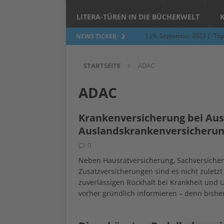
LITERA-TÜREN IN DIE BÜCHERWELT
[ 26. September 2023 ]
Töp
NEWS TICKER
Limburgerhof
ALLGEMEI
STARTSEITE
ADAC
[ 5. Juni 2023 ]
Töpfern am 
ALLGEMEIN
ADAC
[ 24. März 2023 ]
Umfage: W
Krankenversicherung bei Aus
[ 24. März 2023 ]
Töpfern 
Auslandskrankenversicherun
[ 6. Februar 2023 ]
Spenden 
0
[ 12. Juni 2014 ]
Grasmilben
Neben Hausratversicherung, Sachversicheru
Zusatzversicherungen sind es nicht zuletzt
Jucken auf acht Beinen…
zuverlässigen Rückhalt bei Krankheit und Un
vorher gründlich informieren – denn bisher