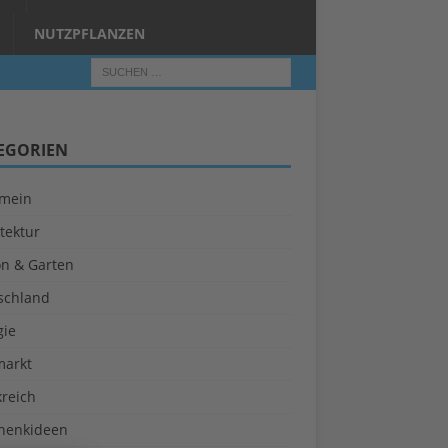
NUTZPFLANZEN
EGORIEN
emein
tektur
on & Garten
schland
gie
markt
kreich
henkideen