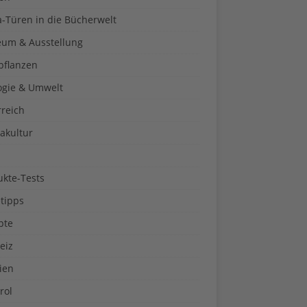
a-Türen in die Bücherwelt
um & Ausstellung
pflanzen
ogie & Umwelt
rreich
akultur
ukte-Tests
tipps
pte
eiz
ien
rol