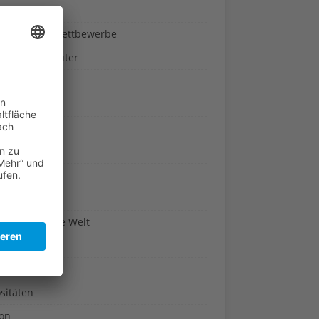
ndheit
nnspiele & Wettbewerbe
rze und Kräuter
britannien
wasser
n-Reich
en
n
erte & Co.
arisch um die Welt
r
t
sitäten
kon