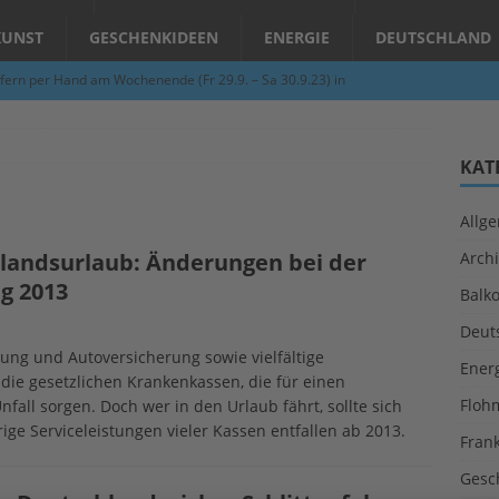
KUNST
GESCHENKIDEEN
ENERGIE
DEUTSCHLAND
fern per Hand am Wochenende (Fr 29.9. – Sa 30.9.23) in
N
Abend – Schnupperkurse an der Töpferscheibe in Schifferstadt
KAT
Allg
ie gelingt eine zukunftsfähige Landwirtschaft?
ALLGEMEIN
landsurlaub: Änderungen bei der
Archi
per Hand am Abend in Limburgerhof
ALLGEMEIN
g 2013
Balk
für Erdbebenhilfe in Syrien und der Türkei
ALLGEMEIN
Deut
 (Herbstgrasmilben, Erntemilben) sind unterwegs: Das große
ng und Autoversicherung sowie vielfältige
Ener
 die gesetzlichen Krankenkassen, die für einen
GESUNDHEIT
Floh
fall sorgen. Doch wer in den Urlaub fährt, sollte sich
ige Serviceleistungen vieler Kassen entfallen ab 2013.
Fran
Gesc