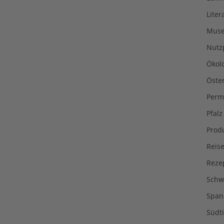
Liter
Muse
Nutz
Ökol
Öste
Perm
Pfalz
Prod
Reise
Reze
Schw
Span
Südti