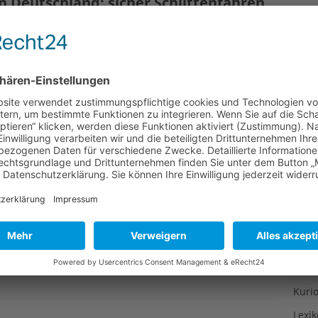
 Deutschland: sicher Schlittenfahren
Gesu
Gewi
n: Rodeln macht Laune und bringt nicht nur Kindern
Gewü
die Gaudi der Abfahrt auf einer Winterrodelbahn nicht
saust, werden Kindheitserinnerungen wach, und man
Groß
iche Fähigkeiten als beim Abfahren auf Brettern an den
Hoch
Idee
äume: Wie kommt der Tannenbaum
Itali
Japa
Konz
t nur Weihnachtsbräuche, sondern auch Streitpunkte –
Kulin
ristbaumes oder beim Tannenbaumtransport: Wie bringt
erade nach ausgiebigen Diskussionen mit der holden
Kultu
standen hat? Wir sind dieser Frage auf den Grund
Kuns
Kurio
Lexi