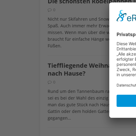
Die schönsten Rodelbahnen in
0
Nicht nur Skifahren und Snowboarden ist i
Spaß. Auch immer mehr Erwachsene wollen 
missen. Wenn man über die weißen Hänge 
braucht für einfache Hänge weniger sportl
Füßen.
Tieffliegende Weihnachtsb
nach Hause?
0
Rund um den Tannenbaum ranken sich nich
sei es bei der Wahl des einzig wahren Ch
man das gute Stück nach Hause, das man g
Gattin oder dem holden Gatten so teuer er
gegangen…