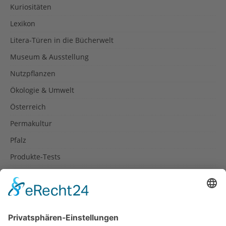
Kuriositäten
Lexikon
Litera-Türen in die Bücherwelt
Museum & Ausstellung
Nutzpflanzen
Ökologie & Umwelt
Österreich
Permakultur
Pfalz
Produkte-Tests
Reisetipps
Rezepte
Schweiz
Spanien