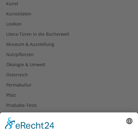
Kunst
Kuriositäten
Lexikon
Litera-Türen in die Bücherwelt
Museum & Ausstellung
Nutzpflanzen
Ökologie & Umwelt
Österreich
Permakultur
Pfalz
Produkte-Tests
Reisetipps
Rezepte
Schweiz