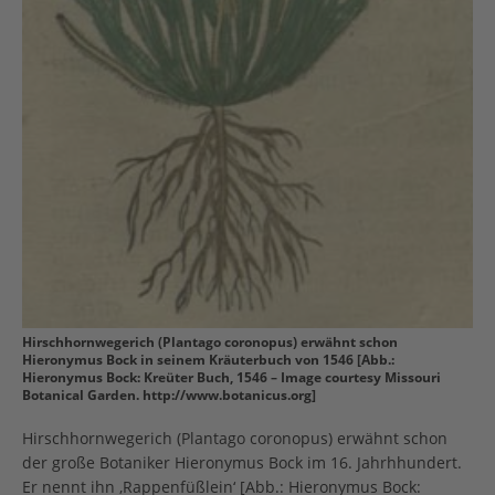
Hirschhornwegerich (Plantago coronopus) erwähnt schon
Hieronymus Bock in seinem Kräuterbuch von 1546 [Abb.:
Hieronymus Bock: Kreüter Buch, 1546 – Image courtesy Missouri
Botanical Garden. http://www.botanicus.org]
Hirschhornwegerich (Plantago coronopus) erwähnt schon
der große Botaniker Hieronymus Bock im 16. Jahrhhundert.
Er nennt ihn ‚Rappenfüßlein‘ [Abb.: Hieronymus Bock: