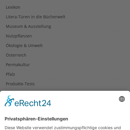
Lexikon
Litera-Türen in die Bücherwelt
Museum & Ausstellung
Nutzpflanzen
Ökologie & Umwelt
Österreich
Permakultur
Pfalz
Produkte-Tests
Reisetipps
Rezepte
Schweiz
Spanien