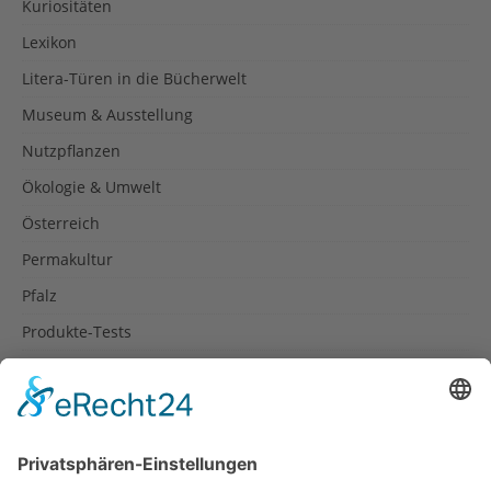
Kuriositäten
Lexikon
Litera-Türen in die Bücherwelt
Museum & Ausstellung
Nutzpflanzen
Ökologie & Umwelt
Österreich
Permakultur
Pfalz
Produkte-Tests
Reisetipps
Rezepte
Schweiz
Spanien