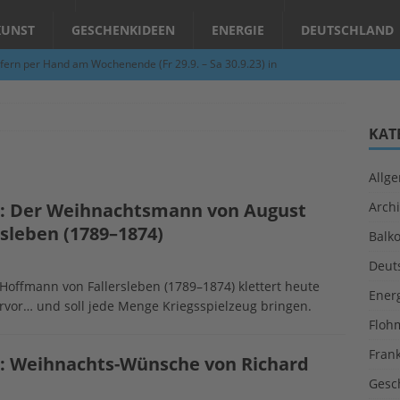
KUNST
GESCHENKIDEEN
ENERGIE
DEUTSCHLAND
fern per Hand am Wochenende (Fr 29.9. – Sa 30.9.23) in
N
Abend – Schnupperkurse an der Töpferscheibe in Schifferstadt
KAT
Allg
ie gelingt eine zukunftsfähige Landwirtschaft?
ALLGEMEIN
n: Der Weihnachtsmann von August
Archi
per Hand am Abend in Limburgerhof
ALLGEMEIN
sleben (1789–1874)
Balk
für Erdbebenhilfe in Syrien und der Türkei
ALLGEMEIN
Deut
 (Herbstgrasmilben, Erntemilben) sind unterwegs: Das große
offmann von Fallersleben (1789–1874) klettert heute
Ener
rvor… und soll jede Menge Kriegsspielzeug bringen.
GESUNDHEIT
Floh
Fran
n: Weihnachts-Wünsche von Richard
Gesc