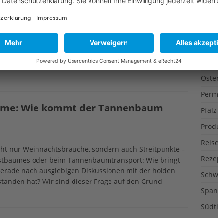
Heinrich Heine (1797-1856) über den
Liter
 Jahr 1821
Muse
Nutz
ndertürchen hervor und lästert in seinen „Briefen aus
Ökol
szeit des Jahres 1821, den Weihnachtsmarkt und die
Öste
Perm
äume: Wie kommt der Tannenbaum
Pfalz
Prod
Reise
t nur Weihnachtsbräuche, sondern auch Streitpunkte –
Reze
ristbaumes oder beim Tannenbaumtransport: Wie bringt
erade nach ausgiebigen Diskussionen mit der holden
Schw
standen hat? Wir sind dieser Frage auf den Grund
Span
Südti