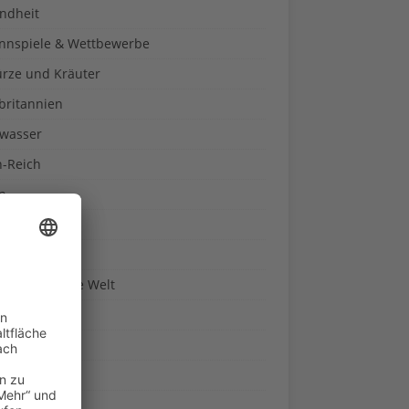
ndheit
nnspiele & Wettbewerbe
rze und Kräuter
britannien
wasser
n-Reich
en
n
erte & Co.
arisch um die Welt
r
t
sitäten
kon