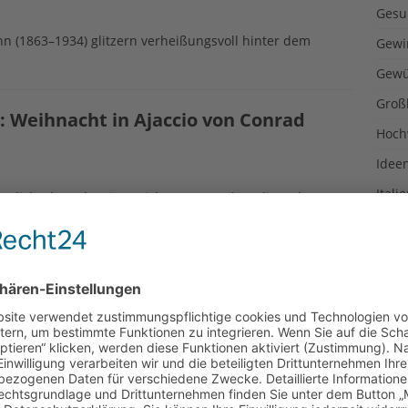
Gesu
(1863–1934) glitzern verheißungsvoll hinter dem
Gewi
Gewü
Groß
: Weihnacht in Ajaccio von Conrad
Hoch
Idee
Itali
sgedicht des schweizer Dichters Conrad Ferdinand Meyer
m 11. Türchen.
Japa
Konz
: Weihnachtslied von Theodor Storm
Kulin
Kultu
Kuns
ich gestern glatt vergessen – dafür gibts heute gleich
 Theodor Storm (1817–1888).
Kurio
Lexi