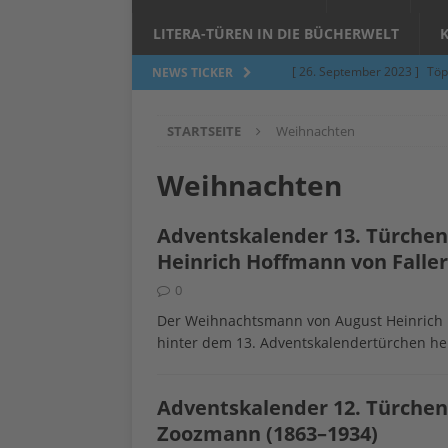
LITERA-TÜREN IN DIE BÜCHERWELT
[ 26. September 2023 ]
Töp
NEWS TICKER
Limburgerhof
ALLGEMEI
STARTSEITE
Weihnachten
[ 5. Juni 2023 ]
Töpfern am 
ALLGEMEIN
Weihnachten
[ 24. März 2023 ]
Umfage: W
Adventskalender 13. Türche
[ 24. März 2023 ]
Töpfern 
Heinrich Hoffmann von Faller
[ 6. Februar 2023 ]
Spenden 
0
[ 12. Juni 2014 ]
Grasmilben
Der Weihnachtsmann von August Heinrich H
hinter dem 13. Adventskalendertürchen he
Jucken auf acht Beinen…
Adventskalender 12. Türche
Zoozmann (1863–1934)