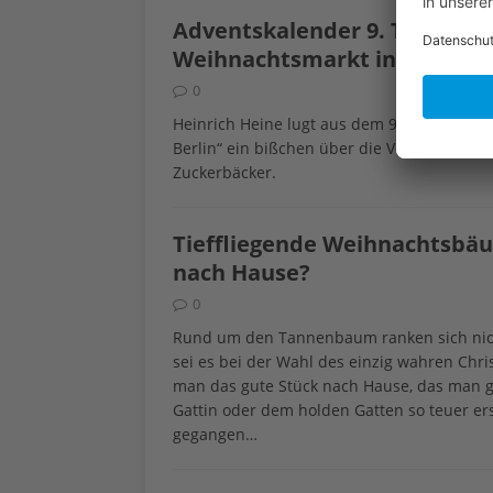
Adventskalender 9. Türchen: 
Weihnachtsmarkt in Berlin im
0
Heinrich Heine lugt aus dem 9. Adventskale
Berlin“ ein bißchen über die Vorweihnacht
Zuckerbäcker.
Tieffliegende Weihnachtsb
nach Hause?
0
Rund um den Tannenbaum ranken sich nich
sei es bei der Wahl des einzig wahren Ch
man das gute Stück nach Hause, das man g
Gattin oder dem holden Gatten so teuer er
gegangen…