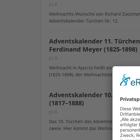
0
Weihnachts-Wünsche von Richard Zoozmann 
Adventskalender-Türchen Nr. 12.
Adventskalender 11. Türchen
Ferdinand Meyer (1825-1898)
0
Weihnacht in Ajaccio heißt ein Weihnacht
(1825-1898), der Weihnachtstext hinter de
Adventskalender 10. Türchen
(1817–1888)
0
Das 10. Türchen des Adventskalenders habe 
zweie. Hier kommt das Weihnachtslied von