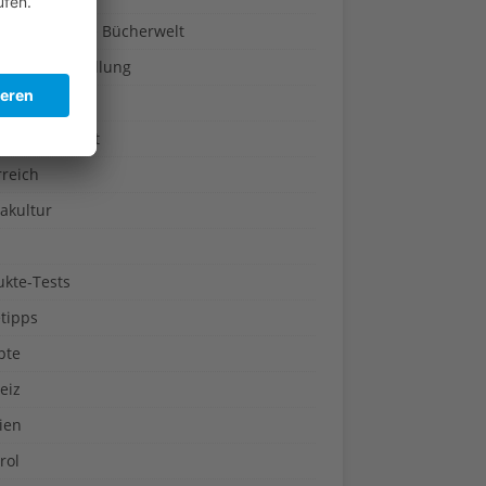
a-Türen in die Bücherwelt
um & Ausstellung
pflanzen
ogie & Umwelt
rreich
akultur
ukte-Tests
tipps
pte
eiz
ien
rol