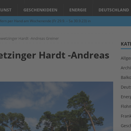
KUNST
GESCHENKIDEEN
ENERGIE
DEUTSCHLAND
fern per Hand am Wochenende (Fr 29.9. – Sa 30.9.23) in
N
hwetzinger Hardt -Andreas Greiner
Abend – Schnupperkurse an der Töpferscheibe in Schifferstadt
KAT
tzinger Hardt -Andreas
Allg
ie gelingt eine zukunftsfähige Landwirtschaft?
ALLGEMEIN
Archi
per Hand am Abend in Limburgerhof
ALLGEMEIN
Balk
für Erdbebenhilfe in Syrien und der Türkei
ALLGEMEIN
Deut
 (Herbstgrasmilben, Erntemilben) sind unterwegs: Das große
Ener
GESUNDHEIT
Floh
Fran
Gesc