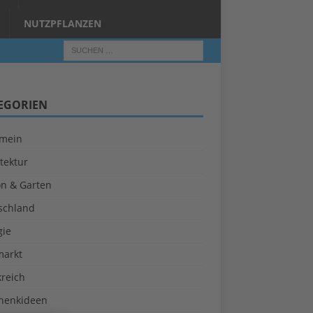
NUTZPFLANZEN
EGORIEN
emein
tektur
on & Garten
schland
gie
markt
kreich
henkideen