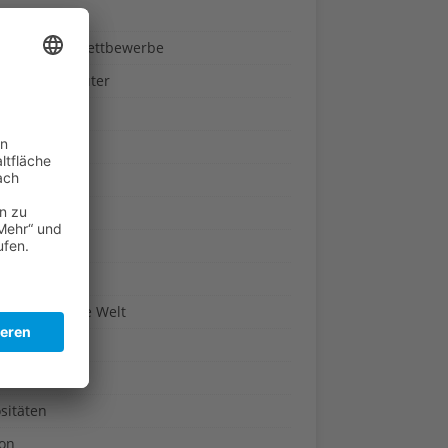
ndheit
nnspiele & Wettbewerbe
rze und Kräuter
britannien
wasser
n-Reich
en
n
erte & Co.
arisch um die Welt
r
t
sitäten
kon