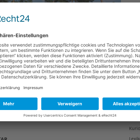
Gesu
Gewi
Gewü
Groß
Hoch
Idee
Itali
Japa
Konz
oto© Andreas Greiner)
Kulin
essefoto © Andreas Greiner)
Kultu
Kuns
Kurio
Lexi
TAR