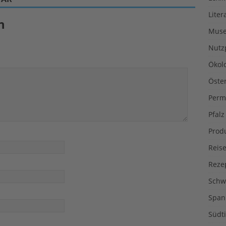
Liter
n
Muse
Nutz
Ökol
Öste
Perm
Pfalz
Prod
Reise
Reze
Schw
Span
Südti