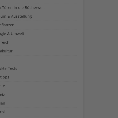
a-Türen in die Bücherwelt
um & Ausstellung
pflanzen
ogie & Umwelt
rreich
akultur
ukte-Tests
tipps
pte
eiz
ien
rol